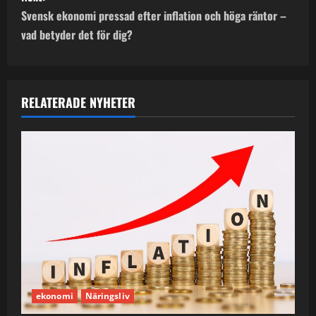
t
Svensk ekonomi pressad efter inflation och höga räntor –
n
vad betyder det för dig?
a
v
RELATERADE NYHETER
i
g
a
t
i
o
ekonomi
Näringsliv
n