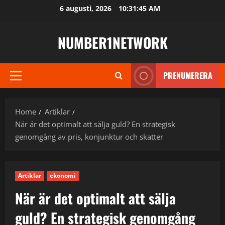
Skip
6 augusti, 2026
10:31:46 AM
to
content
NUMBER1NETWORK
PRENUMERERA
Primary
Menu
Home
Artiklar
När är det optimalt att sälja guld? En strategisk
genomgång av pris, konjunktur och skatter
Artiklar
ekonomi
När är det optimalt att sälja
guld? En strategisk genomgång