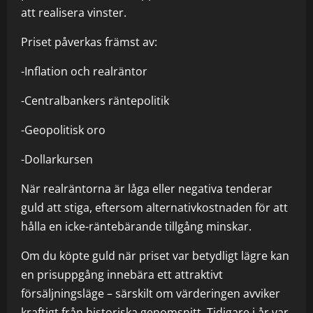
att realisera vinster.
Priset påverkas främst av:
-Inflation och realräntor
-Centralbankers räntepolitik
-Geopolitisk oro
-Dollarkursen
När realräntorna är låga eller negativa tenderar
guld att stiga, eftersom alternativkostnaden för att
hålla en icke-räntebärande tillgång minskar.
Om du köpte guld när priset var betydligt lägre kan
en prisuppgång innebära ett attraktivt
försäljningsläge – särskilt om värderingen avviker
kraftigt från historiska genomsnitt. Tidigare i år var