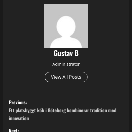
Gustav B
Administrator
View All Posts
P
Previous:
o
Ett platsbyggt kök i Göteborg kombinerar tradition med
innovation
s
Next: