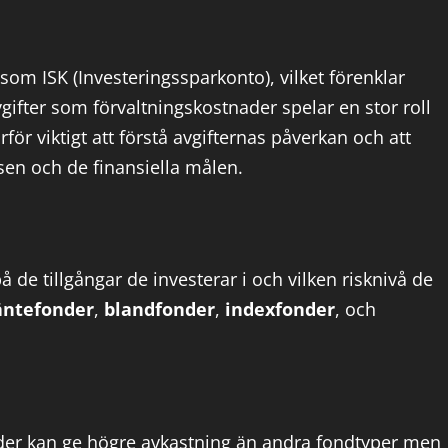
om ISK (Investeringssparkonto), vilket förenklar
gifter som förvaltningskostnader spelar en stor roll
för viktigt att förstå avgifternas påverkan och att
en och de finansiella målen.
å de tillgångar de investerar i och vilken risknivå de
äntefonder
,
blandfonder
,
indexfonder
, och
onder kan ge högre avkastning än andra fondtyper men