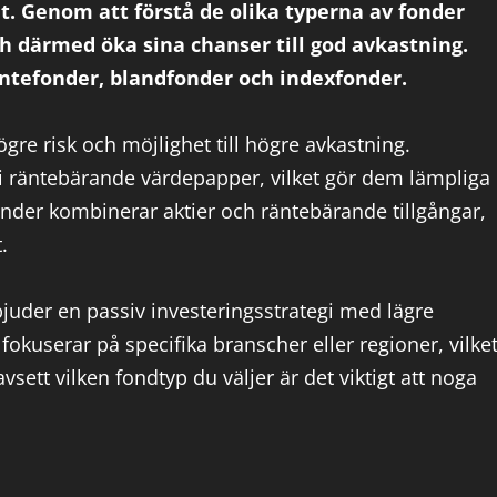
. Genom att förstå de olika typerna av fonder
h därmed öka sina chanser till god avkastning.
äntefonder, blandfonder och indexfonder.
gre risk och möjlighet till högre avkastning.
 i räntebärande värdepapper, vilket gör dem lämpliga
onder kombinerar aktier och räntebärande tillgångar,
.
bjuder en passiv investeringsstrategi med lägre
kuserar på specifika branscher eller regioner, vilke
vsett vilken fondtyp du väljer är det viktigt att noga