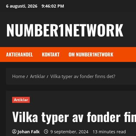
Skip
6 augusti, 2026
9:46:03 PM
to
content
NUMBER1NETWORK
AKTIEHANDEL
KONTAKT
OM NUMBER1NETWORK
Home
Artiklar
Vilka typer av fonder finns det?
Artiklar
Vilka typer av fonder fi
Johan Falk
9 september, 2024
13 minutes read