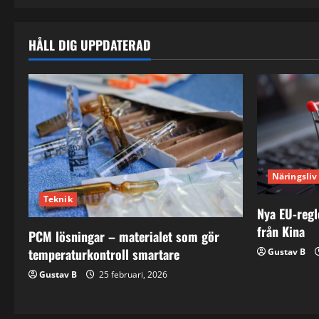
i
g
HÅLL DIG UPPDATERAD
a
t
i
o
n
Näringsliv
Teknik
Nya EU-regl
från Kina
PCM lösningar – materialet som gör
temperaturkontroll smartare
Gustav B
Gustav B
25 februari, 2026