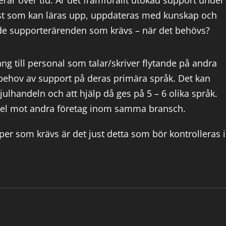
rar över tid. Är det framförallt utökad support under
nst som kan läras upp, uppdateras med kunskap och
t de supporterärenden som krävs – när det behövs?
gång till personal som talar/skriver flytande på andra
 behov av support på deras primära språk. Det kan
ulhandeln och att hjälp då ges på 5 – 6 olika språk.
del mot andra företag inom samma bransch.
per som krävs är det just detta som bör kontrolleras i