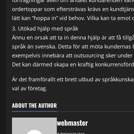
förfrågningar även om antalet kundärenden varie
ordertoppar som eftersträvas krävs en kundtjä
lätt kan ”hoppa in” vid behov. Vilka kan ta emo
Utökad hjälp med språk
Ännu en orsak att ta in denna hjälp är att få till
språk än svenska. Detta för att möta kundernas
exempelvis innebära att outsourcing sker under j
Det kan därmed skapa en kraftig konkurrensför
Är det framförallt ett brett utbud av språkkunska
val av företag.
ABOUT THE AUTHOR
webmaster
Administrator