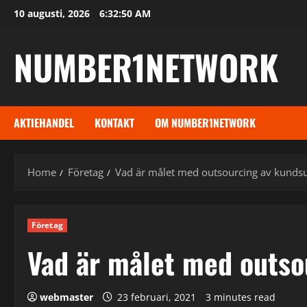
Skip
10 augusti, 2026
6:32:51 AM
to
content
NUMBER1NETWORK
AKTIEHANDEL
KONTAKT
OM NUMBER1NETWORK
Home
Företag
Vad är målet med outsourcing av kunds
Företag
Vad är målet med outso
webmaster
23 februari, 2021
3 minutes read