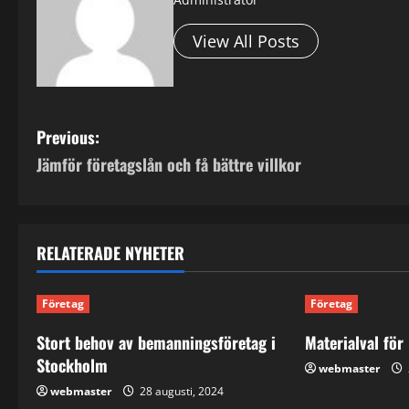
View All Posts
P
Previous:
Jämför företagslån och få bättre villkor
o
s
t
RELATERADE NYHETER
n
Företag
Företag
a
Stort behov av bemanningsföretag i
Materialval för
v
Stockholm
webmaster
webmaster
28 augusti, 2024