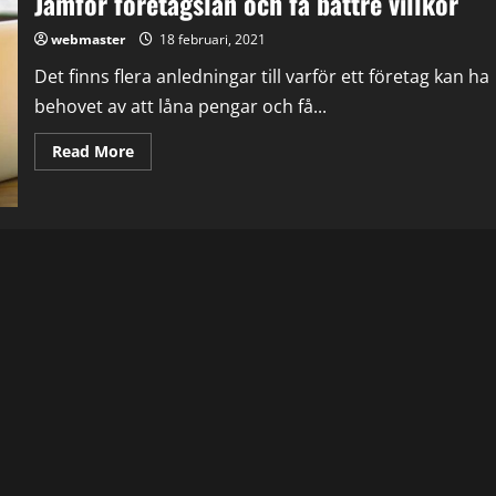
Jämför företagslån och få bättre villkor
webmaster
18 februari, 2021
Det finns flera anledningar till varför ett företag kan ha
behovet av att låna pengar och få...
Read
Read More
more
about
Jämför
företagslån
och
få
bättre
villkor