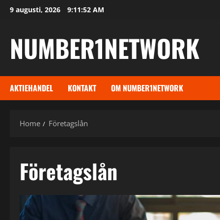
Skip
9 augusti, 2026
9:11:53 AM
to
content
NUMBER1NETWORK
AKTIEHANDEL
KONTAKT
OM NUMBER1NETWORK
Home
Företagslån
Företagslån