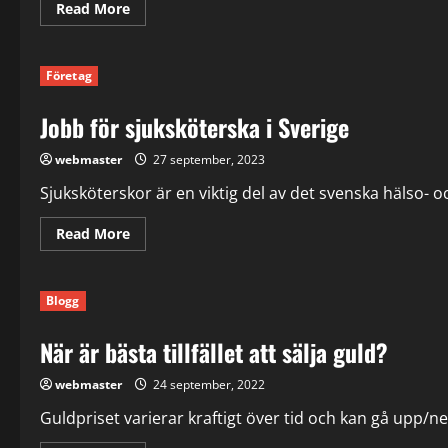
Read
Read More
more
about
Anlita
proffs
Företag
vid
Stambyte
i
Jobb för sjuksköterska i Sverige
Stockholm
webmaster
27 september, 2023
Sjuksköterskor är en viktig del av det svenska hälso- o
Read
Read More
more
about
Jobb
för
Blogg
sjuksköterska
i
Sverige
När är bästa tillfället att sälja guld?
webmaster
24 september, 2022
Guldpriset varierar kraftigt över tid och kan gå upp/ne