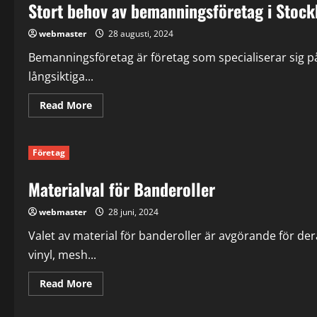
Stort behov av bemanningsföretag i Stoc
webmaster
28 augusti, 2024
Bemanningsföretag är företag som specialiserar sig på
långsiktiga...
Read
Read More
more
about
Stort
behov
Företag
av
bemanningsföretag
i
Materialval för Banderoller
Stockholm
webmaster
28 juni, 2024
Valet av material för banderoller är avgörande för de
vinyl, mesh...
Read
Read More
more
about
Materialval