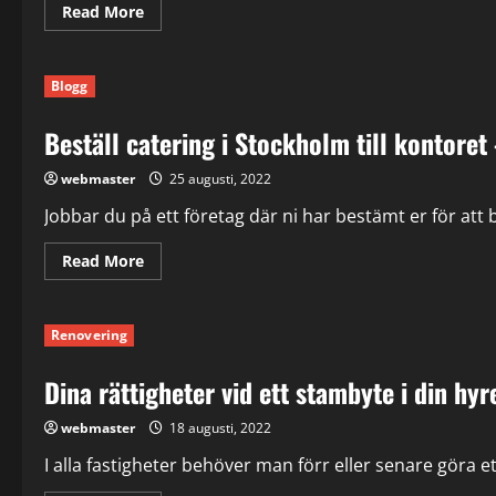
Read
Read More
more
about
När
är
Blogg
bästa
tillfället
att
Beställ catering i Stockholm till kontore
sälja
guld?
webmaster
25 augusti, 2022
Jobbar du på ett företag där ni har bestämt er för att be
Read
Read More
more
about
Beställ
catering
Renovering
i
Stockholm
till
Dina rättigheter vid ett stambyte i din hyr
kontoret
–
gör
webmaster
18 augusti, 2022
medarbetarna
nöjda
I alla fastigheter behöver man förr eller senare göra e