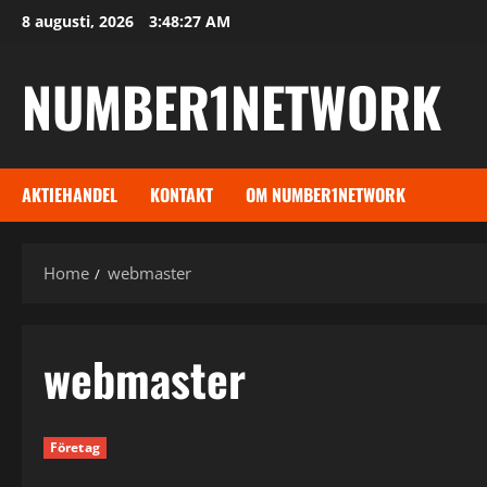
Skip
8 augusti, 2026
3:48:28 AM
to
content
NUMBER1NETWORK
AKTIEHANDEL
KONTAKT
OM NUMBER1NETWORK
Home
webmaster
webmaster
Företag