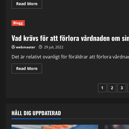
Read
Read More
more
about
Dina
rättigheter
Blogg
vid
ett
stambyte
Vad krävs för att förlora vårdnaden om si
i
din
hyresrätt
webmaster
29 juli, 2022
Det är relativt ovanligt för föräldrar att förlora vår
Read
Read More
more
about
Vad
krävs
Sidnumr
1
2
3
för
att
förlora
för
vårdnaden
om
sina
inlägg
HÅLL DIG UPPDATERAD
barn?