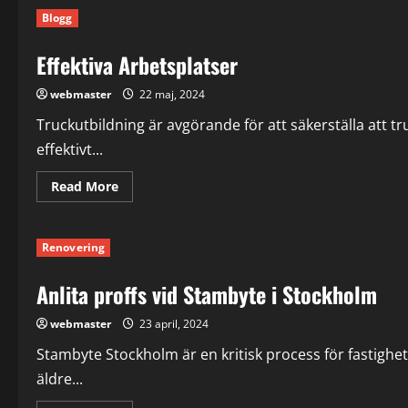
för
Blogg
Banderoller
Effektiva Arbetsplatser
webmaster
22 maj, 2024
Truckutbildning är avgörande för att säkerställa att t
effektivt...
Read
Read More
more
about
Effektiva
Arbetsplatser
Renovering
Anlita proffs vid Stambyte i Stockholm
webmaster
23 april, 2024
Stambyte Stockholm är en kritisk process för fastighe
äldre...