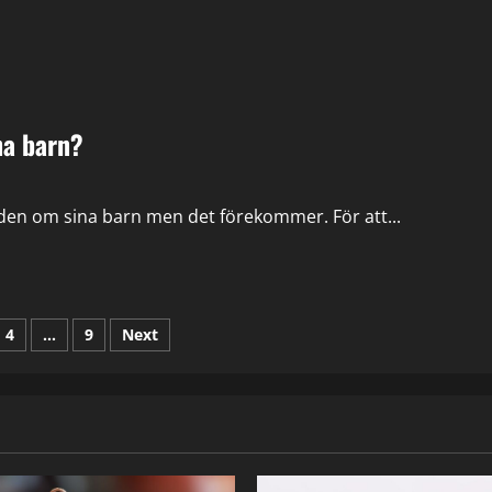
na barn?
dnaden om sina barn men det förekommer. För att...
ering
4
…
9
Next