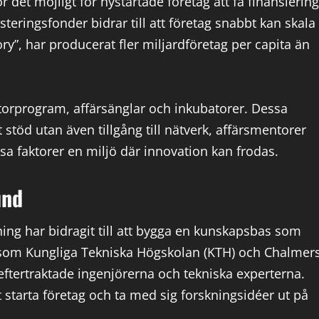
r det möjligt för nystartade företag att få finansiering
esteringsfonder bidrar till att företag snabbt kan skala
y”, har producerat fler miljardföretag per capita än
torprogram, affärsänglar och inkubatorer. Dessa
töd utan även tillgång till nätverk, affärsmentorer
a faktorer en miljö där innovation kan frodas.
und
ning har bidragit till att bygga en kunskapsbas som
t som Kungliga Tekniska Högskolan (KTH) och Chalmer
ftertraktade ingenjörerna och tekniska experterna.
 starta företag och ta med sig forskningsidéer ut på