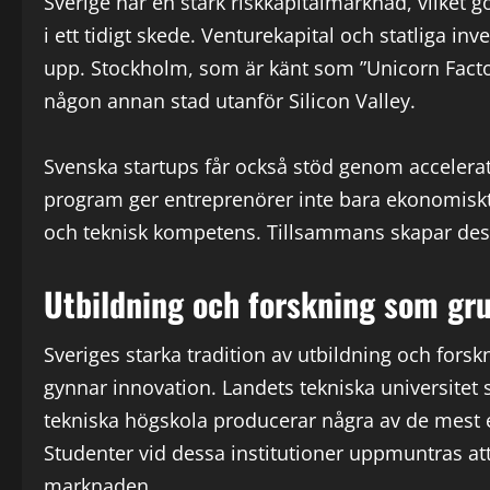
Sverige har en stark riskkapitalmarknad, vilket gö
i ett tidigt skede. Venturekapital och statliga inv
upp. Stockholm, som är känt som ”Unicorn Factor
någon annan stad utanför Silicon Valley.
Svenska startups får också stöd genom accelera
program ger entreprenörer inte bara ekonomiskt s
och teknisk kompetens. Tillsammans skapar dess
Utbildning och forskning som gr
Sveriges starka tradition av utbildning och forsk
gynnar innovation. Landets tekniska universite
tekniska högskola producerar några av de mest e
Studenter vid dessa institutioner uppmuntras att
marknaden.