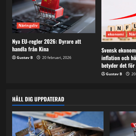
a
v
i
Näringsliv
ekonomi
När
g
Nya EU-regler 2026: Dyrare att
a
handla från Kina
Svensk ekonomi
inflation och h
Gustav B
20 februari, 2026
t
betyder det för
i
Gustav B
20 
o
HÅLL DIG UPPDATERAD
n