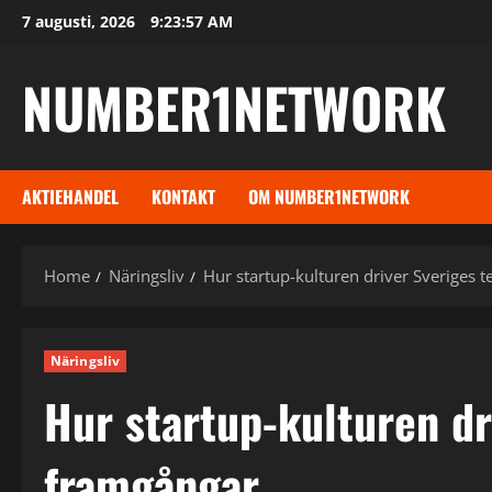
Skip
7 augusti, 2026
9:23:58 AM
to
content
NUMBER1NETWORK
AKTIEHANDEL
KONTAKT
OM NUMBER1NETWORK
Home
Näringsliv
Hur startup-kulturen driver Sveriges 
Näringsliv
Hur startup-kulturen dr
framgångar