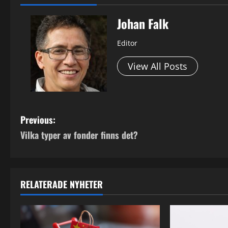
Johan Falk
Editor
View All Posts
P
Previous:
Vilka typer av fonder finns det?
o
s
t
RELATERADE NYHETER
n