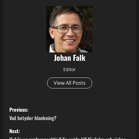
Johan Falk
Editor
View All Posts
P
Previous:
o
Vad betyder blankning?
s
Next: