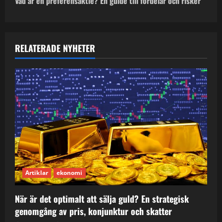
Vad är en preferensaktie? En guide till fördelar och risker
t
n
a
RELATERADE NYHETER
v
i
g
a
t
i
Artiklar
ekonomi
o
När är det optimalt att sälja guld? En strategisk
genomgång av pris, konjunktur och skatter
n