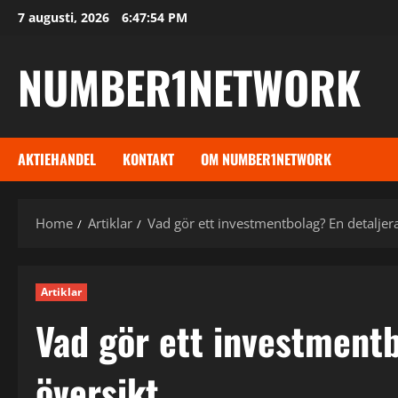
Skip
7 augusti, 2026
6:47:55 PM
to
content
NUMBER1NETWORK
AKTIEHANDEL
KONTAKT
OM NUMBER1NETWORK
Home
Artiklar
Vad gör ett investmentbolag? En detaljer
Artiklar
Vad gör ett investmentb
översikt