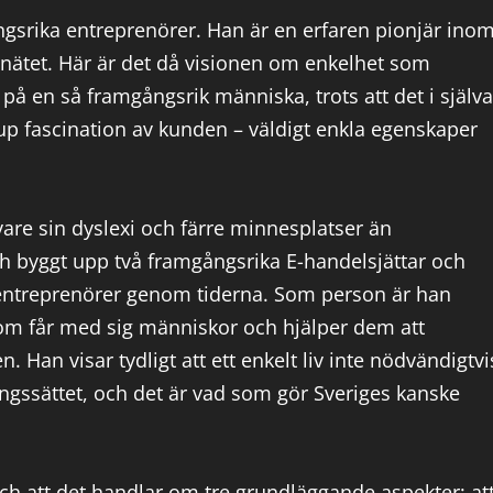
gsrika entreprenörer. Han är en erfaren pionjär ino
 nätet. Här är det då visionen om enkelhet som
 på en så framgångsrik människa, trots att det i själva
up fascination av kunden – väldigt enkla egenskaper
vare sin dyslexi och färre minnesplatser än
ch byggt upp två framgångsrika E-handelsjättar och
entreprenörer genom tiderna. Som person är han
 som får med sig människor och hjälper dem att
n. Han visar tydligt att ett enkelt liv inte nödvändigtvi
ngssättet, och det är vad som gör Sveriges kanske
 och att det handlar om tre grundläggande aspekter; at