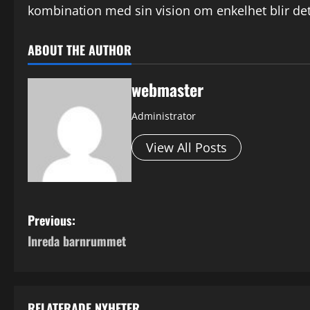
kombination med sin vision om enkelhet blir det
ABOUT THE AUTHOR
webmaster
Administrator
View All Posts
P
Previous:
Inreda barnrummet
o
s
RELATERADE NYHETER