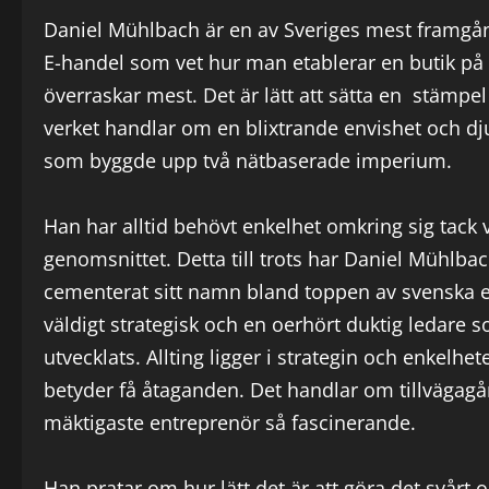
Daniel Mühlbach är en av Sveriges mest framgån
E-handel som vet hur man etablerar en butik på
överraskar mest. Det är lätt att sätta en stämpel
verket handlar om en blixtrande envishet och dj
som byggde upp två nätbaserade imperium.
Han har alltid behövt enkelhet omkring sig tack 
genomsnittet. Detta till trots har Daniel Mühlba
cementerat sitt namn bland toppen av svenska 
väldigt strategisk och en oerhört duktig ledare
utvecklats. Allting ligger i strategin och enkelhete
betyder få åtaganden. Det handlar om tillvägagå
mäktigaste entreprenör så fascinerande.
Han pratar om hur lätt det är att göra det svårt