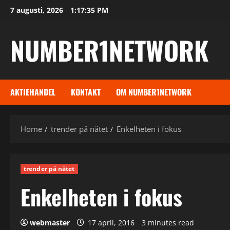
Skip
7 augusti, 2026
1:17:35 PM
to
content
NUMBER1NETWORK
AKTIEHANDEL
KONTAKT
OM NUMBER1NETWORK
Home
trender på nätet
Enkelheten i fokus
trender på nätet
Enkelheten i fokus
webmaster
17 april, 2016
3 minutes read